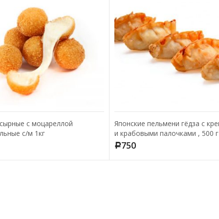
сырные с моцареллой
Японские пельмени гёдза с кр
льные с/м 1кг
и крабовыми палочками , 500 г
750
Р