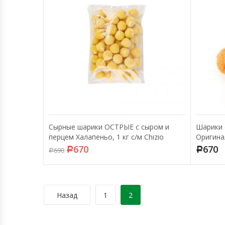
Сырные шарики ОСТРЫЕ с сыром и
Шарики 
перцем Халапеньо, 1 кг с/м Chizio
Оригина
670
670
690
Р
Р
Р
Назад
1
2