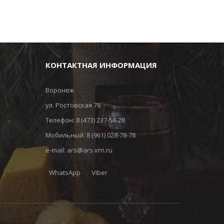
КОНТАКТНАЯ ИНФОРМАЦИЯ
Воронеж
ул. Ростовская 78
Телефон:
8 (473) 237-54-28
Мобильный:
8 (961) 028-78-78
e-mail:
ars@ars.vrn.ru
WhatsApp
Viber