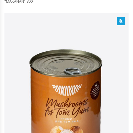
“MAKANAN” 800 Г
🔍