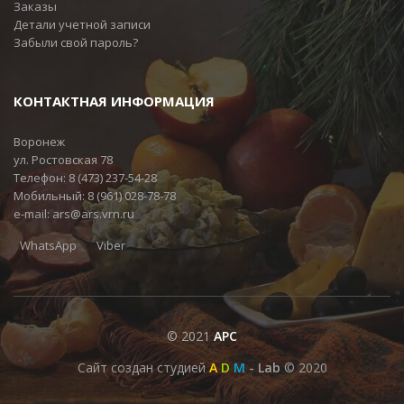
Заказы
Детали учетной записи
Забыли свой пароль?
КОНТАКТНАЯ ИНФОРМАЦИЯ
Воронеж
ул. Ростовская 78
Телефон:
8 (473) 237-54-28
Мобильный:
8 (961) 028-78-78
e-mail:
ars@ars.vrn.ru
WhatsApp
Viber
© 2021
АРС
Сайт создан студией
A
D
M
- Lab
© 2020