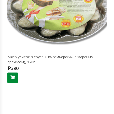
Мясо улиток в соусе «По-сомьерски» (с жареным
арахисом), 170г
390
Р