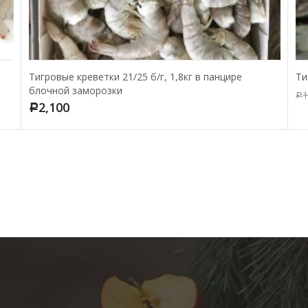
Тигровые креветки 21/25 б/г, 1,8кг в панцире
Ти
блочной заморозки
1
Р
2,100
Р