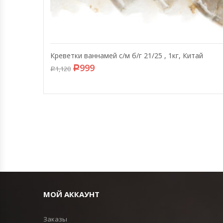
Креветки ваннамей с/м б/г 21/25 , 1кг, Китай
999
1,120
Р
Р
МОЙ АККАУНТ
Заказы