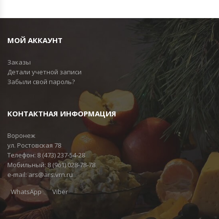
МОЙ АККАУНТ
Заказы
Детали учетной записи
Забыли свой пароль?
КОНТАКТНАЯ ИНФОРМАЦИЯ
Воронеж
ул. Ростовская 78
Телефон:
8 (473) 237-54-28
Мобильный:
8 (961) 028-78-78
e-mail:
ars@ars.vrn.ru
WhatsApp
Viber