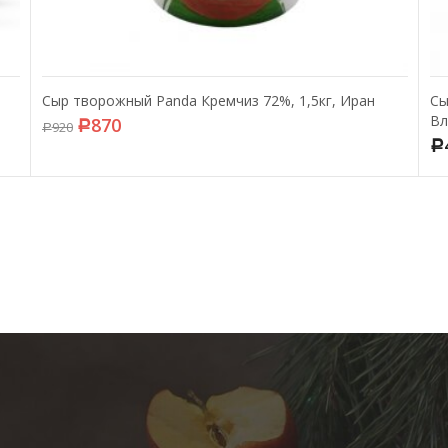
Сыр творожный Panda Кремчиз 72%, 1,5кг, Иран
Сы
Вл
870
920
Р
Р
Р