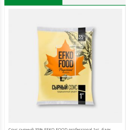
Соус сырный 35% EFKO FOOD professional 1кг, балк