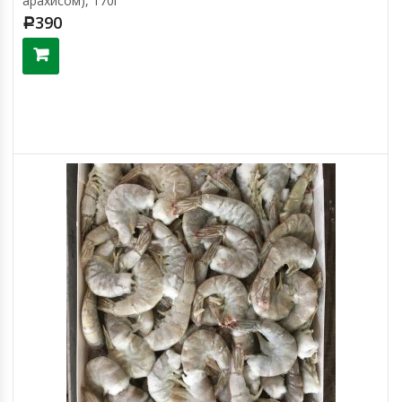
арахисом), 170г
390
Р