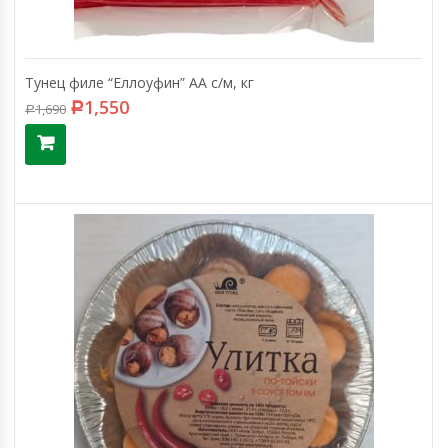
Тунец филе “Еллоуфин” АА с/м, кг
1,550
1,690
Р
Р