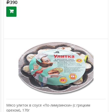
390
Р
Мясо улиток в соусе «По-лимузински» (с грецким
орехом), 170г