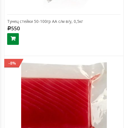
Тунец стейки 50-100гр АА с/м в/у, 0,5кг
550
Р
-8%