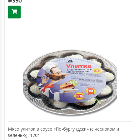
390
Р
Мясо улиток в соусе «По-бургундски» (с чесноком и
зеленью), 170г