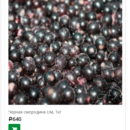
Черная смородина с/м, 1кг
640
Р