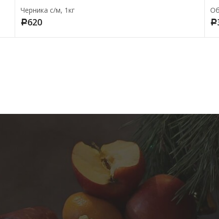
Черника с/м, 1кг
Об
620
Р
Р