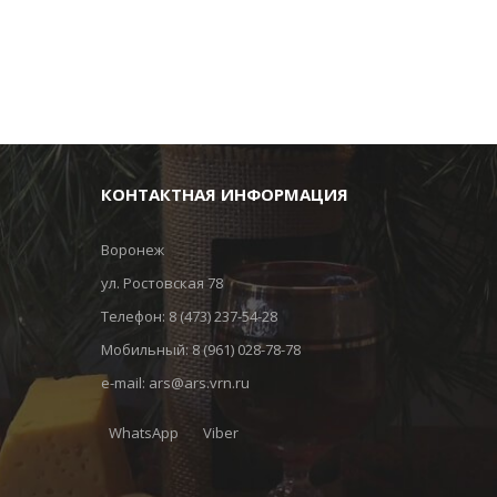
КОНТАКТНАЯ ИНФОРМАЦИЯ
Воронеж
ул. Ростовская 78
Телефон:
8 (473) 237-54-28
Мобильный:
8 (961) 028-78-78
e-mail:
ars@ars.vrn.ru
WhatsApp
Viber