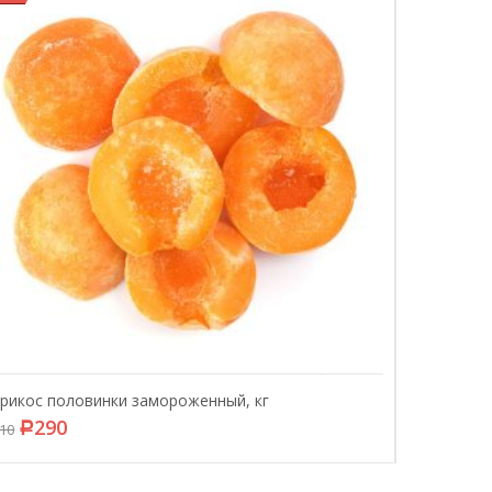
рикос половинки замороженный, кг
290
10
Р