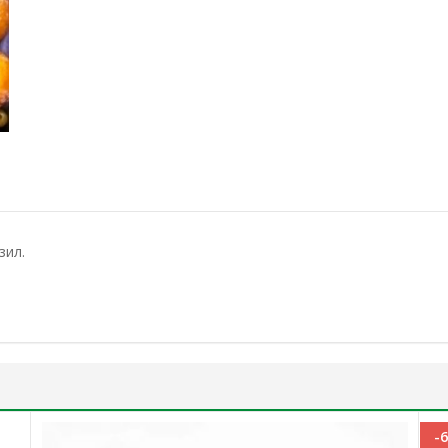
зил.
-