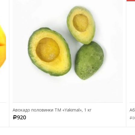
Авокадо половинки ТМ «Yakimal», 1 кг
Аб
920
3
Р
Р