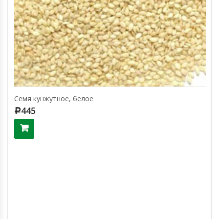
Семя кунжутное, белое
445
Р