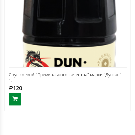
Соус соевый “Премиального качества” марки “Дункан”
1л
120
Р